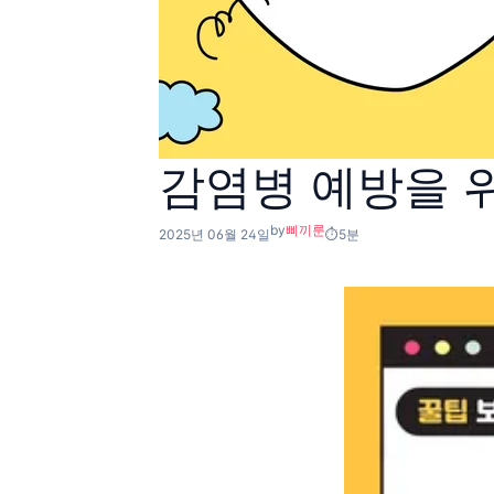
감염병 예방을 
by
삐끼룬
2025년 06월 24일
5분