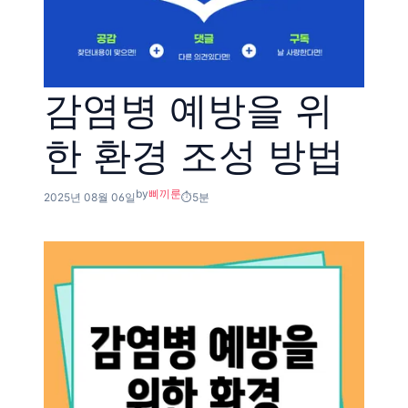
감염병 예방을 위
한 환경 조성 방법
by
삐끼룬
2025년 08월 06일
5분