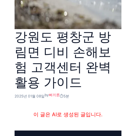
강원도 평창군 방
림면 디비 손해보
험 고객센터 완벽
활용 가이드
by
삐끼룬
2025년 01월 08일
5분
이 글은 AI로 생성된 글입니다.