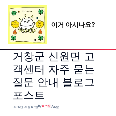
Skip
to
content
이거 아시나요?
거창군 신원면 고
객센터 자주 묻는
질문 안내 블로그
포스트
by
삐끼룬
2025년 01월 07일
5분