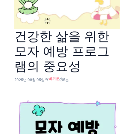
건강한 삶을 위한
모자 예방 프로그
램의 중요성
by
삐끼룬
2025년 08월 05일
5분