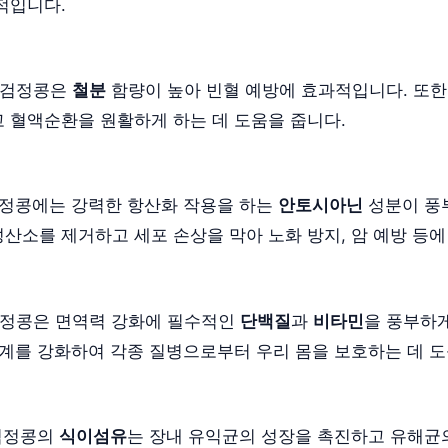
적입니다.
검정콩은
철분
함량이 높아 빈혈 예방에 효과적입니다. 또한,
 혈액순환을 원활하게 하는 데 도움을 줍니다.
정콩에는 강력한 항산화 작용을 하는
안토시아닌
성분이 풍
산소를 제거하고 세포 손상을 막아 노화 방지, 암 예방 등에
정콩은 면역력 강화에 필수적인
단백질
과
비타민
을 풍부하
체계를 강화하여 각종 질병으로부터 우리 몸을 보호하는 데 도
검정콩의
식이섬유
는 장내 유익균의 성장을 촉진하고 유해균