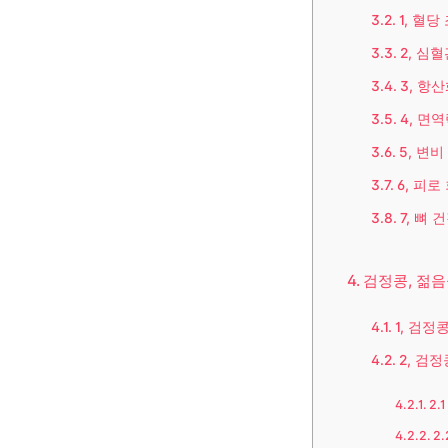
1, 혈
2, 심
3, 항
4, 면
5, 변비
6, 피로
7, 뼈 
검정콩, 젊음
1, 검정
2, 검
2.
2