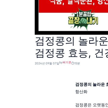
검정콩의 놀라운 
검정콩 효능, 건
by
삐끼룬
2024년 09월 07일
15분
검정콩의 놀라운 
항산화
검정콩은 오랫동안