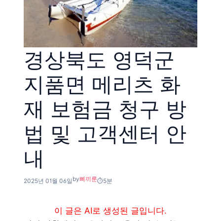
경상북도 영덕군
지품면 메리츠 화
재 보험금 청구 방
법 및 고객센터 안
내
by
삐끼룬
2025년 01월 06일
5분
이 글은 AI로 생성된 글입니다.