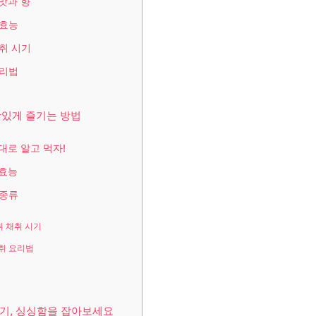
맛과 향
 효능
취 시기
요리법
맛있게 즐기는 방법
대로 알고 먹자!
 효능
 종류
취 채취 시기
취 요리법
시기, 싱싱함을 잡아보세요