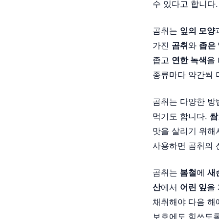
수 있다고 합니다
곰취는
잎의 모양
가진
곰취
와
좁은
좁고
연한 녹색
을
종류마다 약간씩 
곰취는 다양한 방
먹기도 합니다.
쌈
맛을 살리기 위
사용하면 곰취의 
곰취는
봄철
에
새
산
에서
어린 잎
을
채취해야 다음 해
보호에도 힘쓰도록