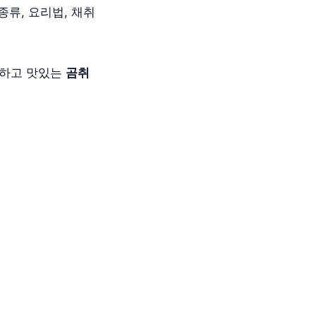
 종류, 요리법, 채취
강하고 맛있는
곰취