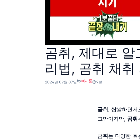
곰취, 제대로 알고
리법, 곰취 채취
by
삐끼룬
2024년 09월 07일
9분
곰취
, 쌉쌀하면서
그만이지만,
곰취
곰취
는 다양한 효