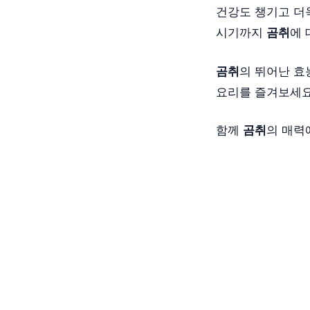
건강도 챙기고 더
시기까지
곰취
에 
곰취
의 뛰어난 효
요리를 즐겨보세요
함께
곰취
의 매력