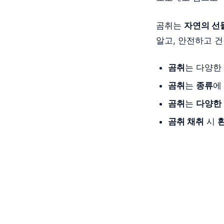
곰취는
자연의 선
알고, 안전하고 
곰취
는 다양한
곰취
는
종류
에
곰취
는
다양한
곰취 채취
시