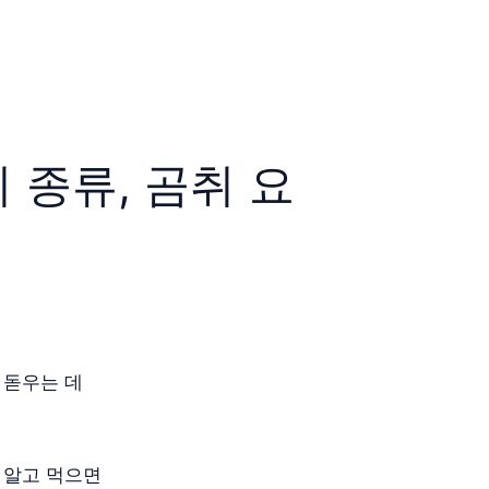
취 종류, 곰취 요
 돋우는 데
 알고 먹으면