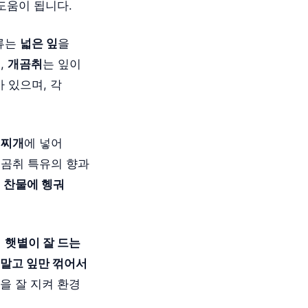
도움이 됩니다.
종류는
넓은 잎
을
,
개곰취
는 잎이
 있으며, 각
나
찌개
에 넣어
 곰취 특유의 향과
찬물에 헹궈
에
햇볕이 잘 드는
 말고 잎만 꺾어서
을 잘 지켜 환경