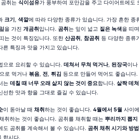
. 곰취는
식이섬유
가 풍부하여 포만감을 주고 다이어트에도 
과
크기
,
색깔
에 따라 다양한 종류가 있습니다. 가장 흔한 
 잎
을 가진
개곰취
입니다.
곰취
는 잎이 넓고
짙은 녹색
을 띠며
 띠는 것이 특징입니다. 또한
산곰취
,
참곰취
등 다양한 종류가
다른 특징과 맛을 가지고 있습니다.
법으로 요리할 수 있습니다.
데쳐서 무쳐 먹거나
,
된장국
이
으로 먹거나
볶음
,
전
,
튀김
등으로 만들어 먹어도 좋습니다.
해서는
데칠 때 너무 오래 삶지 않는 것이 중요
합니다.
살짝 데쳐
신선한 맛과 향을 그대로 즐길 수 있습니다.
순
이 돋아날 때
채취
하는 것이 좋습니다.
4월에서 5월
사이
 채취하는 것이 좋습니다. 곰취를 채취할 때는
뿌리까지 뽑지
에도 곰취를 계속해서 볼 수 있습니다.
곰취 채취 시기와 방법
 합시다.