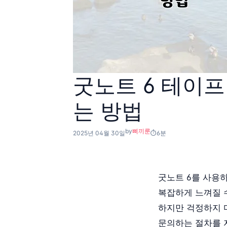
굿노트 6 테이프
는 방법
by
삐끼룬
2025년 04월 30일
6분
굿노트 6를 사용
복잡하게 느껴질 수
하지만 걱정하지 
문의하는 절차를 