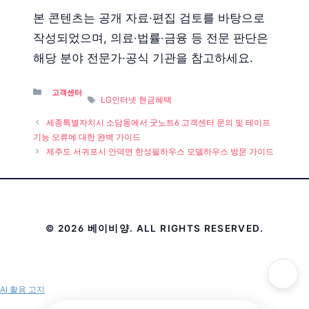
본 콘텐츠는 공개 자료·편집 검토를 바탕으로
작성되었으며, 의료·법률·금융 등 전문 판단은
해당 분야 전문가·공식 기관을 참고하세요.
Categories
고객센터
Tags
LG인터넷 현금혜택
세종특별자치시 소담동에서 굿노트6 고객센터 문의 및 테이프
기능 오류에 대한 완벽 가이드
제주도 서귀포시 안덕면 한성필하우스 모델하우스 방문 가이드
© 2026 베이비양. ALL RIGHTS RESERVED.
AI 활용 고지