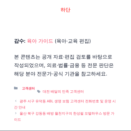
하단
감수:
육아 가이드
(육아·교육 편집)
본 콘텐츠는 공개 자료·편집 검토를 바탕으로
작성되었으며, 의료·법률·금융 등 전문 판단은
해당 분야 전문가·공식 기관을 참고하세요.
Categories
고객센터
Tags
대전 배달의 민족 고객센터
광주 서구 유덕동 ABL 생명 보험 고객센터 전화번호 및 운영 시
간 안내
울산 북구 강동동 배방 월천지구의 한성필 모델하우스 방문 가
이드