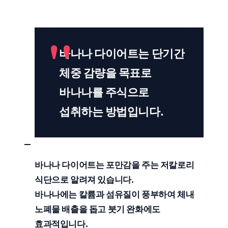
바나나 다이어트는
단기간
체중 감량
을 목표로
바나나를 주식으로
섭취하는 방법입니다.
바나나 다이어트는
포만감
을 주는
저칼로리
식단으로 알려져 있습니다.
바나나에는
칼륨
과
섬유질
이 풍부하여
체내
노폐물 배출
을 돕고
붓기 완화
에도
효과적입니다.