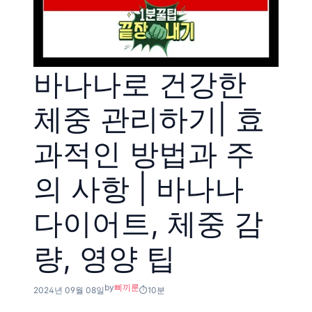
바나나로 건강한
체중 관리하기| 효
과적인 방법과 주
의 사항 | 바나나
다이어트, 체중 감
량, 영양 팁
by
삐끼룬
2024년 09월 08일
10분