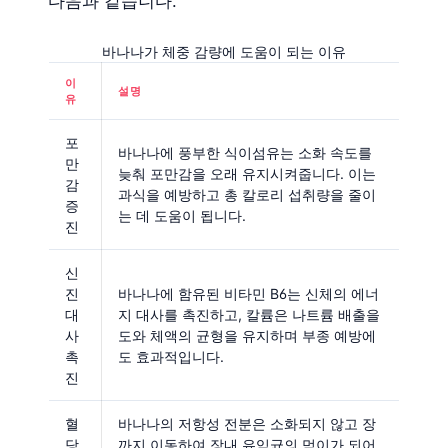
다음과 같습니다.
바나나가 체중 감량에 도움이 되는 이유
이
설명
유
포
바나나에 풍부한 식이섬유는 소화 속도를
만
늦춰 포만감을 오래 유지시켜줍니다. 이는
감
과식을 예방하고 총 칼로리 섭취량을 줄이
증
는 데 도움이 됩니다.
진
신
진
바나나에 함유된 비타민 B6는 신체의 에너
대
지 대사를 촉진하고, 칼륨은 나트륨 배출을
사
도와 체액의 균형을 유지하며 부종 예방에
촉
도 효과적입니다.
진
혈
바나나의 저항성 전분은 소화되지 않고 장
당
까지 이동하여 장내 유익균의 먹이가 되어