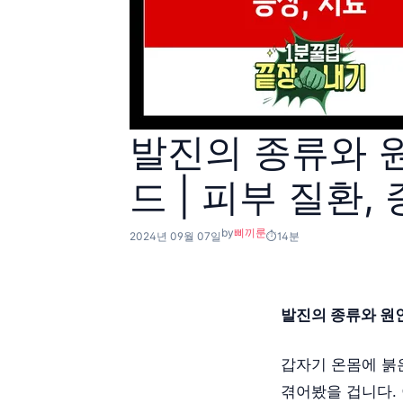
발진의 종류와 원
드 | 피부 질환,
by
삐끼룬
2024년 09월 07일
14분
발진의 종류와 원
갑자기 온몸에 붉
겪어봤을 겁니다.