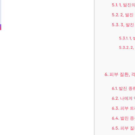
1, 발진
2, 발진
3, 발
1,
2
피부 질환, 
발진 종
나에게 
피부 트
발진 증
피부 질