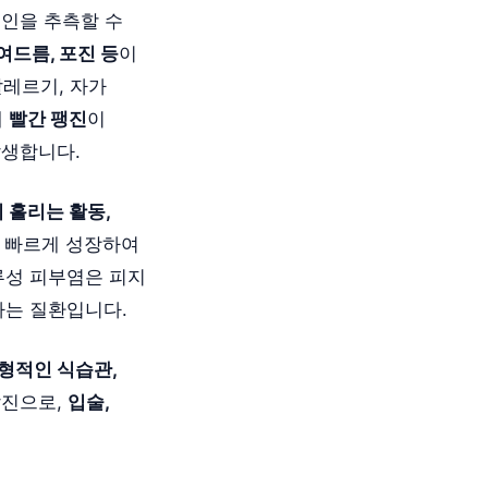
원인을 추측할 수
 여드름, 포진 등
이
알레르기, 자가
에
빨간 팽진
이
발생합니다.
이 흘리는 활동,
 빠르게 성장하여
루성 피부염은 피지
나는 질환입니다.
균형적인 식습관,
발진으로,
입술,