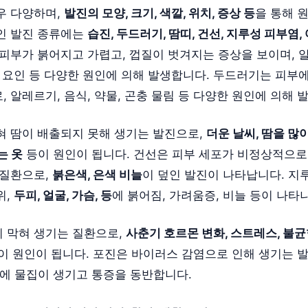
우 다양하며,
발진의 모양, 크기, 색깔, 위치, 증상 등
을 통해 
인 발진 종류에는
습진, 두드러기, 땀띠, 건선, 지루성 피부염,
 피부가 붉어지고 가렵고, 껍질이 벗겨지는 증상을 보이며, 
적 요인 등 다양한 원인에 의해 발생합니다. 두드러기는 피부
 알레르기, 음식, 약물, 곤충 물림 등 다양한 원인에 의해 
혀 땀이 배출되지 못해 생기는 발진으로,
더운 날씨, 땀을 많
는 옷
등이 원인이 됩니다. 건선은 피부 세포가 비정상적으로
 질환으로,
붉은색, 은색 비늘
이 덮인 발진이 나타납니다. 지
위,
두피, 얼굴, 가슴, 등
에 붉어짐, 가려움증, 비늘 등이 나타
 막혀 생기는 질환으로,
사춘기 호르몬 변화, 스트레스, 불
이 원인이 됩니다. 포진은 바이러스 감염으로 인해 생기는 
에 물집이 생기고 통증을 동반합니다.