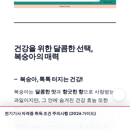
건강을 위한 달콤한 선택,
복숭아의 매력
복숭아, 톡톡 터지는 건강!
복숭아는
달콤한 맛
과
향긋한 향
으로 사랑받는
과일이지만, 그 안에 숨겨진 건강 효능 또한
뛰어납니다.
전기기사 자격증 취득 조건 주의사항 (2026 가이드)
풍부한 비타민
과
미네랄
, 그리고
식이섬유
는
홈
카테고리
검색
테마
면역력 강화, 소화 기능 개선, 혈액 순환 개선