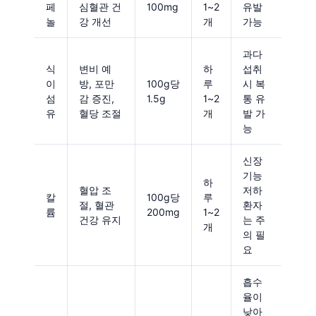
페
심혈관 건
100mg
1~2
유발
놀
강 개선
개
가능
과다
식
변비 예
하
섭취
이
방, 포만
100g당
루
시 복
섬
감 증진,
1.5g
1~2
통 유
유
혈당 조절
개
발 가
능
신장
기능
하
혈압 조
저하
칼
100g당
루
절, 혈관
환자
륨
200mg
1~2
건강 유지
는 주
개
의 필
요
흡수
율이
낮아