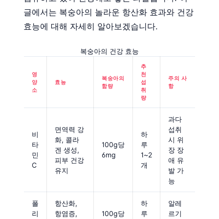
글에서는 복숭아의 놀라운 항산화 효과와 건강
효능에 대해 자세히 알아보겠습니다.
복숭아의 건강 효능
추
영
천
복숭아의
주의 사
양
효능
섭
함량
항
소
취
량
과다
면역력 강
섭취
비
하
화, 콜라
시 위
타
100g당
루
겐 생성,
장 장
민
6mg
1~2
피부 건강
애 유
C
개
유지
발 가
능
폴
항산화,
하
알레
리
항염증,
100g당
루
르기