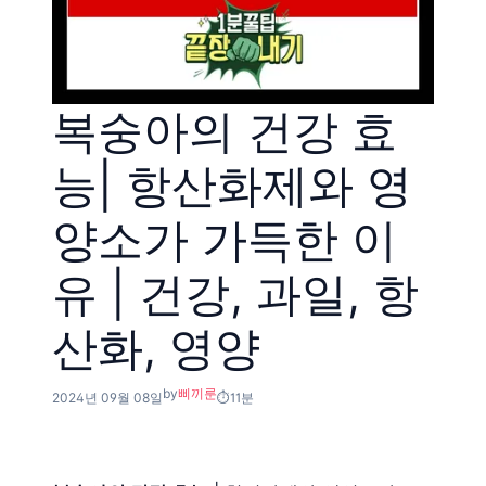
복숭아의 건강 효
능| 항산화제와 영
양소가 가득한 이
유 | 건강, 과일, 항
산화, 영양
by
삐끼룬
2024년 09월 08일
11분