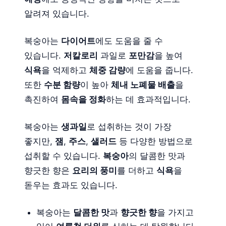
알려져 있습니다.
복숭아는
다이어트
에도 도움을 줄 수
있습니다.
저칼로리
과일로
포만감
을 높여
식욕
을 억제하고
체중 감량
에 도움을 줍니다.
또한
수분 함량
이 높아
체내 노폐물 배출
을
촉진하여
몸속을 정화
하는 데 효과적입니다.
복숭아는
생과일
로 섭취하는 것이 가장
좋지만,
잼
,
주스
,
샐러드
등 다양한 방법으로
섭취할 수 있습니다.
복숭아
의 달콤한 맛과
향긋한 향은
요리의 풍미
를 더하고
식욕
을
돋우는 효과도 있습니다.
복숭아는
달콤한 맛
과
향긋한 향
을 가지고