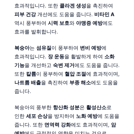
효과적입니다. 또한
콜라겐 생성
을 촉진하여
피부 건강
개선에도 도움을 줍니다.
비타민 A
역시 풍부하여
시력 보호
와
야맹증 예방
에도
효과를 발휘합니다.
복숭아
는
섬유질
이 풍부하여
변비 예방
에
효과적입니다.
장 운동
을 활발하게 하여
소화
기능
을 개선하고
숙변 제거
에도 도움을 줍니다.
또한
칼륨
이 풍부하여
혈압 조절
에 효과적이며,
나트륨 배출
을 촉진하여
부종 해소
에도 도움을
줍니다.
복숭아의 풍부한
항산화 성분
은
활성산소
로
인한
세포 손상
을 방지하여
노화 예방
에 도움을
줍니다. 또한
면역력 강화
에도 효과적이며,
암
예방
에도 긍정적인 영향을 미치는 것으로