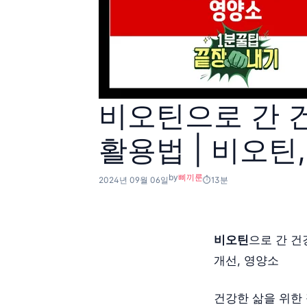
비오틴으로 간 건
활용법 | 비오틴,
by
삐끼룬
2024년 09월 06일
13분
비오틴
으로 간 건
개선, 영양소
건강한 삶을 위한 