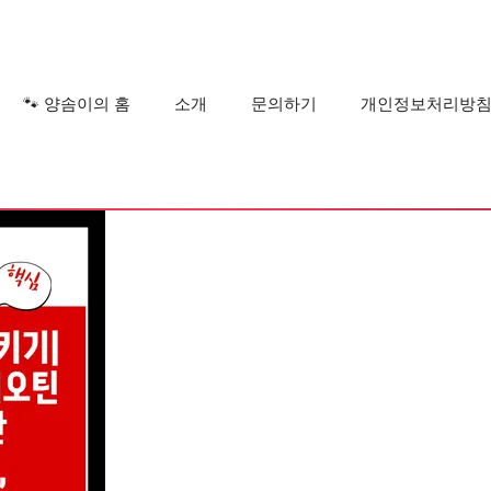
?
🐾 양솜이의 홈
소개
문의하기
개인정보처리방