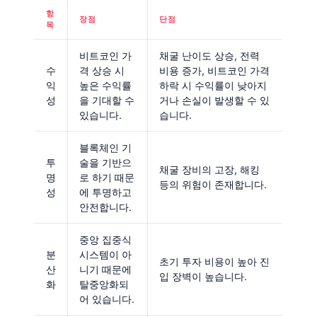
항
장점
단점
목
비트코인 가
채굴 난이도 상승, 전력
수
격 상승 시
비용 증가, 비트코인 가격
익
높은 수익률
하락 시 수익률이 낮아지
성
을 기대할 수
거나 손실이 발생할 수 있
있습니다.
습니다.
블록체인 기
투
술을 기반으
채굴 장비의 고장, 해킹
명
로 하기 때문
등의 위험이 존재합니다.
성
에 투명하고
안전합니다.
중앙 집중식
분
시스템이 아
초기 투자 비용이 높아 진
산
니기 때문에
입 장벽이 높습니다.
화
탈중앙화되
어 있습니다.