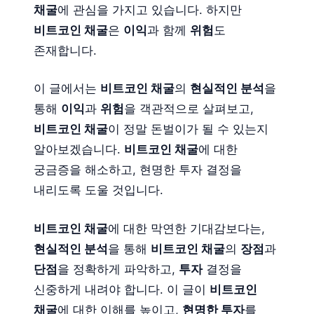
채굴
에 관심을 가지고 있습니다. 하지만
비트코인 채굴
은
이익
과 함께
위험
도
존재합니다.
이 글에서는
비트코인 채굴
의
현실적인 분석
을
통해
이익
과
위험
을 객관적으로 살펴보고,
비트코인 채굴
이 정말 돈벌이가 될 수 있는지
알아보겠습니다.
비트코인 채굴
에 대한
궁금증을 해소하고, 현명한 투자 결정을
내리도록 도울 것입니다.
비트코인 채굴
에 대한 막연한 기대감보다는,
현실적인 분석
을 통해
비트코인 채굴
의
장점
과
단점
을 정확하게 파악하고,
투자
결정을
신중하게 내려야 합니다. 이 글이
비트코인
채굴
에 대한 이해를 높이고,
현명한 투자
를