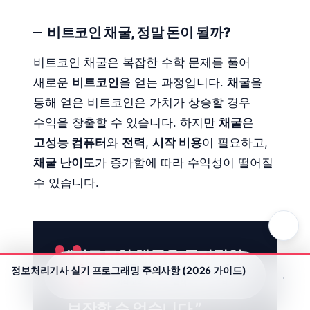
비트코인 채굴, 정말 돈이 될까?
비트코인 채굴은 복잡한 수학 문제를 풀어
새로운
비트코인
을 얻는 과정입니다.
채굴
을
통해 얻은 비트코인은 가치가 상승할 경우
수익을 창출할 수 있습니다. 하지만
채굴
은
고성능 컴퓨터
와
전력
,
시작 비용
이 필요하고,
채굴 난이도
가 증가함에 따라 수익성이 떨어질
수 있습니다.
“비트코인 채굴은
투기적인
정보처리기사 실기 프로그래밍 주의사항 (2026 가이드)
성격
이 강하며,
수익
을
홈
카테고리
검색
테마
보장할 수 없습니다.”