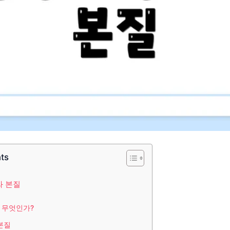
nts
와 본질
 무엇인가?
본질