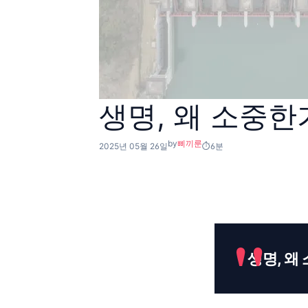
생명, 왜 소중한
by
삐끼룬
2025년 05월 26일
6분
생명, 왜