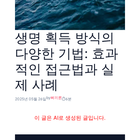
생명 획득 방식의
다양한 기법: 효과
적인 접근법과 실
제 사례
by
삐끼룬
2025년 05월 26일
6분
이 글은 AI로 생성된 글입니다.