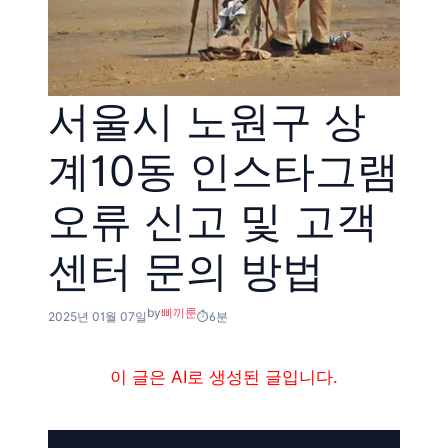
서울시 노원구 상
계10동 인스타그램
오류 신고 및 고객
센터 문의 방법
by
삐끼룬
2025년 01월 07일
6분
이 글은 AI로 생성된 글입니다.