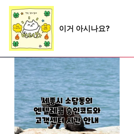
Skip
to
content
이거 아시나요?