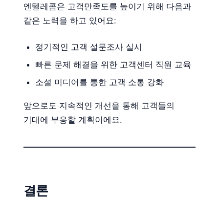
엔텔레콤은 고객만족도를 높이기 위해 다음과
같은 노력을 하고 있어요:
정기적인 고객 설문조사 실시
빠른 문제 해결을 위한 고객센터 직원 교육
소셜 미디어를 통한 고객 소통 강화
앞으로도 지속적인 개선을 통해 고객들의
기대에 부응할 계획이에요.
결론