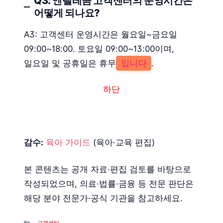
Q3: 엔텔레콤 고객센터의 운영시간은
어떻게 되나요?
A3: 고객센터 운영시간은 월요일~금요일
09:00~18:00. 토요일 09:00~13:00이며,
일요일 및 공휴일은 휴무
입니다
.
하단
감수:
육아 가이드
(육아·교육 편집)
본 콘텐츠는 공개 자료·편집 검토를 바탕으로
작성되었으며, 의료·법률·금융 등 전문 판단은
해당 분야 전문가·공식 기관을 참고하세요.
Categories