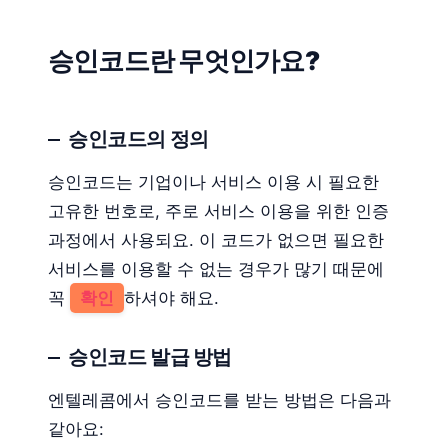
승인코드란 무엇인가요?
승인코드의 정의
승인코드는 기업이나 서비스 이용 시 필요한
고유한 번호로, 주로 서비스 이용을 위한 인증
과정에서 사용되요. 이 코드가 없으면 필요한
서비스를 이용할 수 없는 경우가 많기 때문에
꼭
확인
하셔야 해요.
승인코드 발급 방법
엔텔레콤에서 승인코드를 받는 방법은 다음과
같아요: