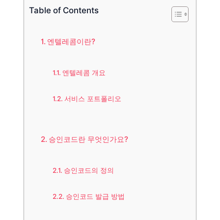
Table of Contents
엔텔레콤이란?
엔텔레콤 개요
서비스 포트폴리오
승인코드란 무엇인가요?
승인코드의 정의
승인코드 발급 방법