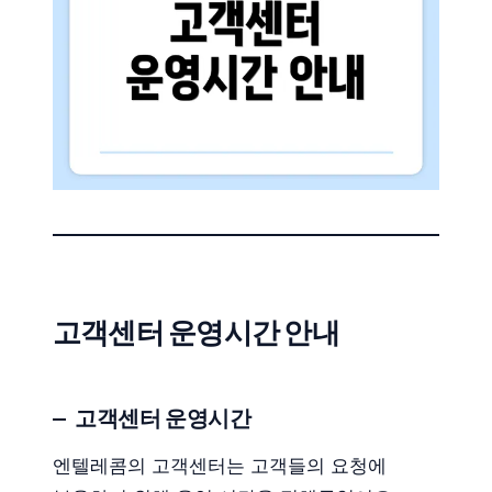
고객센터 운영시간 안내
고객센터 운영시간
엔텔레콤의 고객센터는 고객들의 요청에