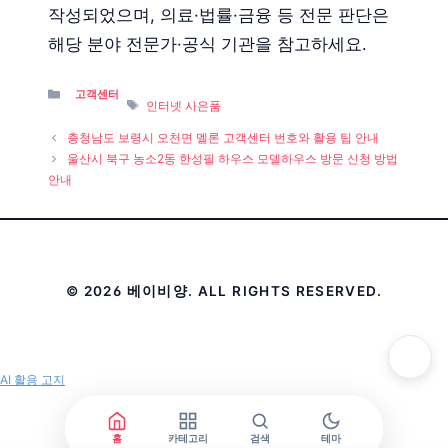
작성되었으며, 의료·법률·금융 등 전문 판단은
해당 분야 전문가·공식 기관을 참고하세요.
Categories
고객센터
Tags
인터넷 사은품
충청남도 보령시 오천면 멜론 고객센터 번호와 활용 팁 안내
울산시 북구 농소2동 한성필 하우스 모델하우스 방문 신청 방법
안내
© 2026 베이비양. ALL RIGHTS RESERVED.
AI 활용 고지
홈
카테고리
검색
테마