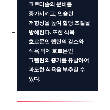
코르티솔
의 분비를
증가시키고,
인슐린
저항성
을 높여
혈당 조절
을
방해한다. 또한
식욕
호르몬인 렙틴
의 감소와
식욕 억제 호르몬인
그렐린
의 증가를 유발하여
과도한 식욕을 부추길 수
있다.