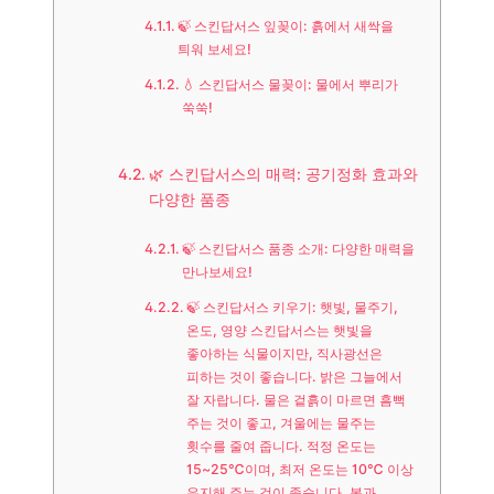
🍃 스킨답서스 잎꽂이: 흙에서 새싹을
틔워 보세요!
💧 스킨답서스 물꽂이: 물에서 뿌리가
쑥쑥!
🌿 스킨답서스의 매력: 공기정화 효과와
다양한 품종
🍃 스킨답서스 품종 소개: 다양한 매력을
만나보세요!
🍃 스킨답서스 키우기: 햇빛, 물주기,
온도, 영양 스킨답서스는 햇빛을
좋아하는 식물이지만, 직사광선은
피하는 것이 좋습니다. 밝은 그늘에서
잘 자랍니다. 물은 겉흙이 마르면 흠뻑
주는 것이 좋고, 겨울에는 물주는
횟수를 줄여 줍니다. 적정 온도는
15~25℃이며, 최저 온도는 10℃ 이상
유지해 주는 것이 좋습니다. 봄과