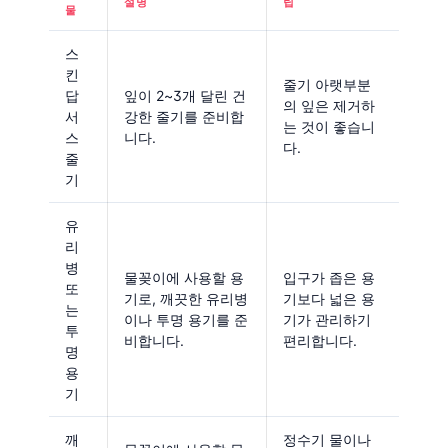
설명
팁
물
스
킨
줄기 아랫부분
답
잎이 2~3개 달린 건
의 잎은 제거하
서
강한 줄기를 준비합
는 것이 좋습니
스
니다.
다.
줄
기
유
리
병
물꽂이에 사용할 용
입구가 좁은 용
또
기로, 깨끗한 유리병
기보다 넓은 용
는
이나 투명 용기를 준
기가 관리하기
투
비합니다.
편리합니다.
명
용
기
깨
정수기 물이나