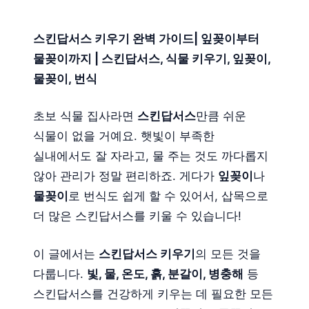
스킨답서스 키우기 완벽 가이드| 잎꽂이부터
물꽂이까지 | 스킨답서스, 식물 키우기, 잎꽂이,
물꽂이, 번식
초보 식물 집사라면
스킨답서스
만큼 쉬운
식물이 없을 거예요. 햇빛이 부족한
실내에서도 잘 자라고, 물 주는 것도 까다롭지
않아 관리가 정말 편리하죠. 게다가
잎꽂이
나
물꽂이
로 번식도 쉽게 할 수 있어서, 삽목으로
더 많은 스킨답서스를 키울 수 있습니다!
이 글에서는
스킨답서스 키우기
의 모든 것을
다룹니다.
빛, 물, 온도, 흙, 분갈이, 병충해
등
스킨답서스를 건강하게 키우는 데 필요한 모든