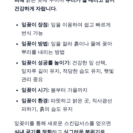
피해
밝은 곳에 두어야
뿌리가 잘 내리고 잎이
건강하게 자랍니다
.
잎꽂이 장점:
잎을 이용하여 쉽고 빠르게
번식 가능
잎꽂이 방법:
잎을 잘라 흙이나 물에 꽂아
뿌리를 내리는 방법
잎꽂이 성공률 높이기:
건강한 잎 선택,
잎자루 길이 유지, 적당한 습도 유지, 햇빛
관리 중요
잎꽂이 시기:
봄부터 가을까지
잎꽂이 환경:
따뜻하고 밝은 곳, 직사광선
피하기, 흙의 습도 유지
잎꽂이를 통해 새로운 스킨답서스를 얻으면
실내 공기를 정화
하고
싱그러운 분위기
를