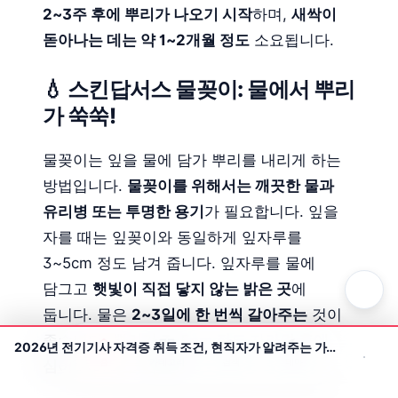
2~3주 후에 뿌리가 나오기 시작
하며,
새싹이
돋아나는 데는 약 1~2개월 정도
소요됩니다.
💧 스킨답서스 물꽂이: 물에서 뿌리
가 쑥쑥!
물꽂이는 잎을 물에 담가 뿌리를 내리게 하는
방법입니다.
물꽂이를 위해서는 깨끗한 물과
유리병 또는 투명한 용기
가 필요합니다. 잎을
자를 때는 잎꽂이와 동일하게 잎자루를
3~5cm 정도 남겨 줍니다. 잎자루를 물에
담그고
햇빛이 직접 닿지 않는 밝은 곳
에
둡니다. 물은
2~3일에 한 번씩 갈아주는
것이
좋습니다.
뿌리가 3~5cm 정도 자라면 흙에
2026년 전기기사 자격증 취득 조건, 현직자가 알려주는 가장 빠르고 확실한 방법
홈
카테고리
검색
테마
심어
관리하면 됩니다.