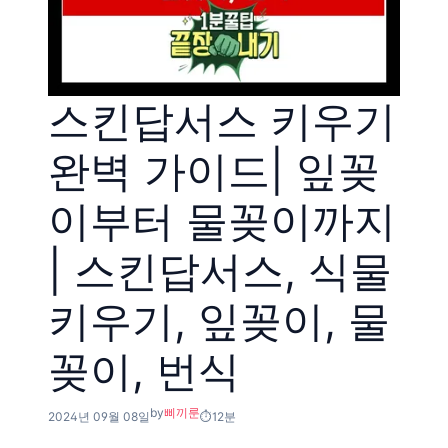
스킨답서스 키우기
완벽 가이드| 잎꽂
이부터 물꽂이까지
| 스킨답서스, 식물
키우기, 잎꽂이, 물
꽂이, 번식
by
삐끼룬
2024년 09월 08일
12분