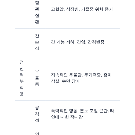
혈
관
고혈압, 심장병, 뇌졸중 위험 증가
질
환
간
손
간 기능 저하, 간염, 간경변증
상
정
신
우
적
지속적인 우울감, 무기력증, 흥미
울
부
상실, 수면 장애
증
작
용
공
폭력적인 행동, 분노 조절 곤란, 타
격
인에 대한 적대감
성
의