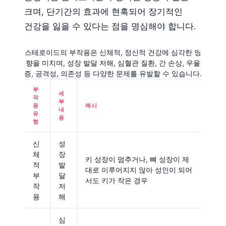
크며, 단기간의 효과에 현혹되어 장기적인
건강을 잃을 수 있다는 점을 명심해야 합니다.
스테로이드의 부작용은 신체적, 정신적 건강에 심각한 영
향을 미치며, 성장 발달 저해, 심혈관 질환, 간 손상, 우울
증, 공격성, 의존성 등 다양한 문제를 유발할 수 있습니다.
부
세
작
부
용
예시
내
유
용
형
신
성
체
장
키 성장이 멈추거나, 뼈 성장이 제
적
발
대로 이루어지지 않아 성인이 되어
부
달
서도 키가 작은 경우
작
저
용
해
심