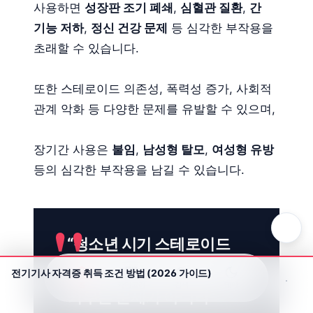
사용하면
성장판 조기 폐쇄
,
심혈관 질환
,
간
기능 저하
,
정신 건강 문제
등 심각한 부작용을
초래할 수 있습니다.
또한 스테로이드 의존성, 폭력성 증가, 사회적
관계 악화 등 다양한 문제를 유발할 수 있으며,
장기간 사용은
불임
,
남성형 탈모
,
여성형 유방
등의 심각한 부작용을 남길 수 있습니다.
“청소년 시기 스테로이드
사용은 단순히 근육을
전기기사 자격증 취득 조건 방법 (2026 가이드)
홈
카테고리
검색
테마
키우는 문제가 아니라