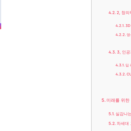
2, 창
3
영
3, 인
딥
C
미래를 위한 
실감나는
차세대 