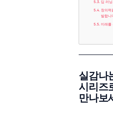
딥 러닝
창의력을
발합니다
미래를 
실감나는
시리즈로
만나보