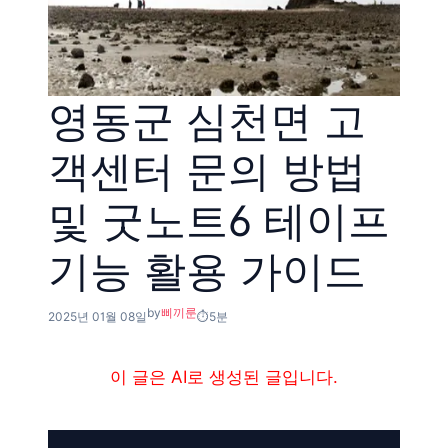
영동군 심천면 고
객센터 문의 방법
및 굿노트6 테이프
기능 활용 가이드
by
삐끼룬
2025년 01월 08일
5분
이 글은 AI로 생성된 글입니다.