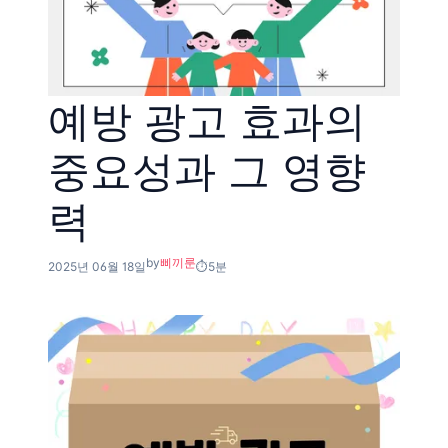
예방 광고 효과의
중요성과 그 영향
력
by
삐끼룬
2025년 06월 18일
5분