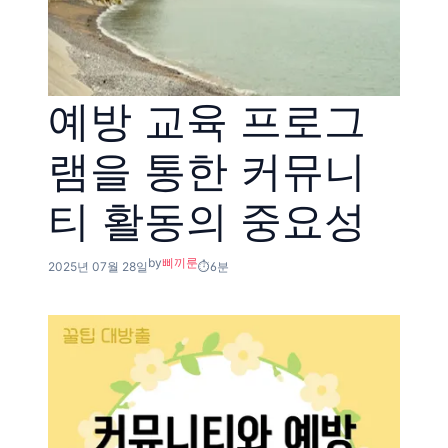
예방 교육 프로그
램을 통한 커뮤니
티 활동의 중요성
by
삐끼룬
2025년 07월 28일
6분