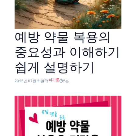
예방 약물 복용의
중요성과 이해하기
쉽게 설명하기
by
삐끼룬
2025년 07월 21일
5분