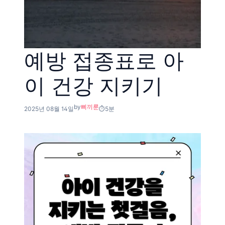
예방 접종표로 아
이 건강 지키기
by
삐끼룬
2025년 08월 14일
5분