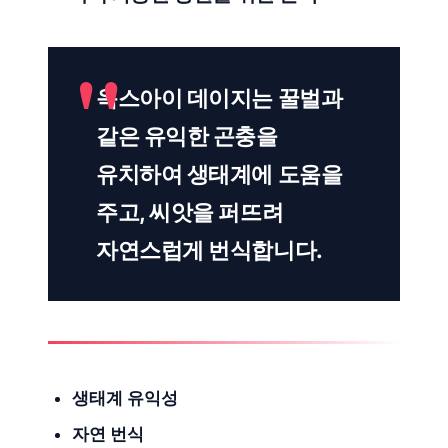
옥스아이 데이지는 꿀벌과
같은 유익한 곤충을
유치하여 생태계에 도움을
주고, 씨앗을 퍼뜨려
자연스럽게 번식합니다.
생태계 유익성
자연 번식