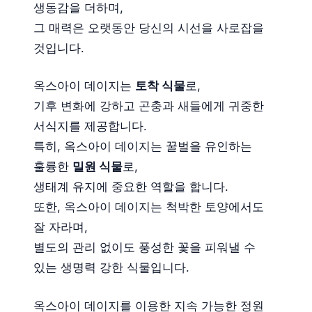
생동감을 더하며,
그 매력은 오랫동안 당신의 시선을 사로잡을
것입니다.
옥스아이 데이지는
토착 식물
로,
기후 변화에 강하고 곤충과 새들에게 귀중한
서식지를 제공합니다.
특히, 옥스아이 데이지는 꿀벌을 유인하는
훌륭한
밀원 식물
로,
생태계 유지에 중요한 역할을 합니다.
또한, 옥스아이 데이지는 척박한 토양에서도
잘 자라며,
별도의 관리 없이도 풍성한 꽃을 피워낼 수
있는 생명력 강한 식물입니다.
옥스아이 데이지를 이용한 지속 가능한 정원