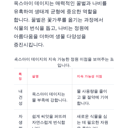
옥스아이 데이지는 매력적인 꿀벌과 나비를
유혹하여 생태계 균형에 중요한 역할을
합니다. 꿀벌은 꽃가루를 옮기는 과정에서
식물의 번식을 돕고, 나비는 정원에
아름다움을 더하며 생물 다양성을
증진시킵니다.
옥스아이 데이지의 지속 가능한 정원 이점을 보여주는 표
입니다.
특
설명
지속 가능성 이점
징
내
물 사용량을 줄이
옥스아이 데이지는
건
고 물 절약에 기여
물 부족에 강합니다.
성
합니다.
자
쉽게 씨앗을 퍼뜨려
새로운 식물을 심
생
자연스럽게 번식합
는 데 필요한 자원