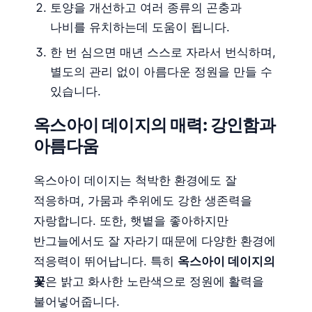
토양을 개선하고 여러 종류의 곤충과
나비를 유치하는데 도움이 됩니다.
한 번 심으면 매년 스스로 자라서 번식하며,
별도의 관리 없이 아름다운 정원을 만들 수
있습니다.
옥스아이 데이지의 매력: 강인함과
아름다움
옥스아이 데이지는 척박한 환경에도 잘
적응하며, 가뭄과 추위에도 강한 생존력을
자랑합니다. 또한, 햇볕을 좋아하지만
반그늘에서도 잘 자라기 때문에 다양한 환경에
적응력이 뛰어납니다. 특히
옥스아이 데이지의
꽃
은 밝고 화사한 노란색으로 정원에 활력을
불어넣어줍니다.