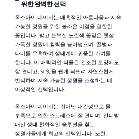
위한 완벽한 선택
옥스아이 데이지는 매혹적인 아름다움과 지속
가능한 정원을 위한 놀라운 이점을 결합한
꽃입니다. 밝고 눈부신 노란색 꽃잎은 햇살
가득한 정원에 활력을 불어넣으며, 꿀벌과
나비를 유혹하여 생태계에 귀중한 기여를
합니다. 이 매력적인 식물은 건조한 토양에도
잘 견디고, 씨앗을 쉽게 퍼뜨려 자연스럽게
번식하며 지속 가능한 정원을 조성하는 데
이상적인 선택입니다.
옥스아이 데이지는 뛰어난 내건성으로 물
부족으로 인한 스트레스에 잘 견디며, 잔디밭
대신 생태 친화적인 솔루션을 찾는
정원사들에게 최고의 선택입니다. 또한,