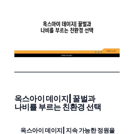
옥스아이 데이지| 꿀벌과
나비를 부르는 친환경 선택
옥스아이 데이지| 지속 가능한 정원을