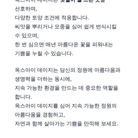
선호하며,
다양한 토양 조건에 적응합니다.
씨앗을 뿌리거나 모종을 심어 쉽게 번식시킬
수 있으며,
한 번 심으면 매년 아름다운 꽃을 피워내는
기쁨을 누릴 수 있습니다.
옥스아이 데이지는 당신의 정원에 아름다움과
생명력을 더하는 동시에,
지속 가능한 환경을 만드는 데 중요한 역할을
합니다.
옥스아이 데이지를 심어 지속 가능한 정원의
아름다움을 경험하고,
자연과 함께 살아가는 기쁨을 만끽해 보세요.