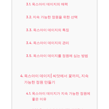
옥스아이 데이지의 매력
지속 가능한 정원을 위한 선택
옥스아이 데이지의 특징
옥스아이 데이지의 관리
옥스아이 데이지를 정원에 심는 방법
옥스아이 데이지| 씨앗에서 꽃까지, 지속
가능한 정원 만들기
옥스아이 데이지가 지속 가능한 정원에
좋은 이유