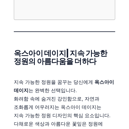
옥스아이 데이지| 지속 가능한
정원의 아름다움을 더하다
지속 가능한 정원을 꿈꾸는 당신에게
옥스아이
데이지
는 완벽한 선택입니다.
화려함 속에 숨겨진 강인함으로, 자연과
조화롭게 어우러지는 옥스아이 데이지는
지속 가능한 정원 디자인의 핵심 요소입니다.
다채로운 색상과 아름다운 꽃잎은 정원에