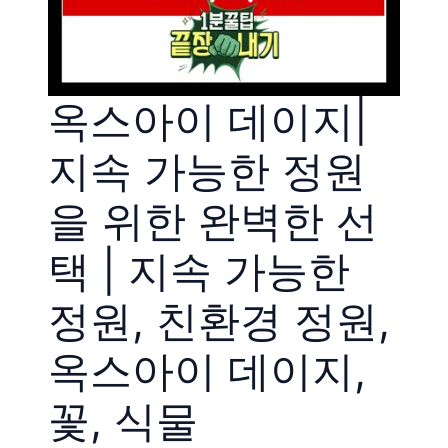
옥스아이 데이지|
지속 가능한 정원
을 위한 완벽한 선
택 | 지속 가능한
정원, 친환경 정원,
옥스아이 데이지,
꽃, 식물