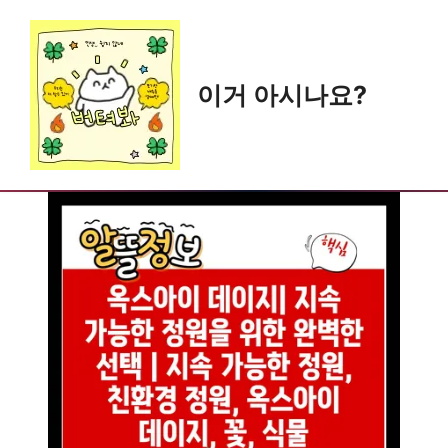
Skip
to
content
이거 아시나요?