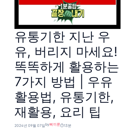
유통기한 지난 우
유, 버리지 마세요!
똑똑하게 활용하는
7가지 방법 | 우유
활용법, 유통기한,
재활용, 요리 팁
by
삐끼룬
2024년 09월 07일
13분