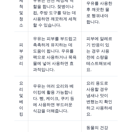
세
우유는 천연 세정제 역
우유를 사용한
척
할을 합니다. 젖병이나
후 깨끗한 물
및
컵, 주방 도구를 닦는 데
로 헹궈내야
청
사용하면 깨끗하게 세척
합니다.
소
할 수 있습니다.
우유는 피부를 부드럽고
피부에 알레르
피
촉촉하게 유지하는 데
기 반응이 있
부
도움이 됩니다. 우유를
는 경우 사용
관
팩으로 사용하거나 목욕
전에 소량을
리
물에 넣어 사용하면 효
테스트해보세
과적입니다.
요.
요
요리 용도로
우유는 여러 요리와 베
리
사용할 경우
이킹에 활용 가능합니
및
냄새나 맛이
다. 빵, 케이크, 쿠키 등
베
변했는지 확인
에 사용하면 부드러운
이
하고 사용하세
식감을 더해줍니다.
킹
요.
동물의 건강