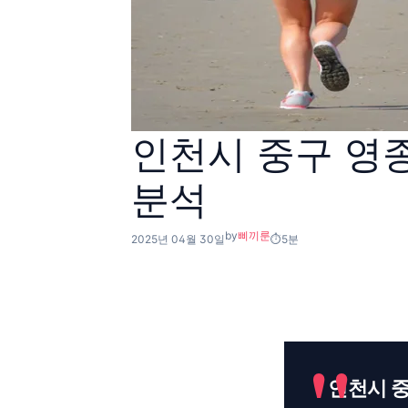
인천시 중구 영종
분석
by
삐끼룬
2025년 04월 30일
5분
인천시 중