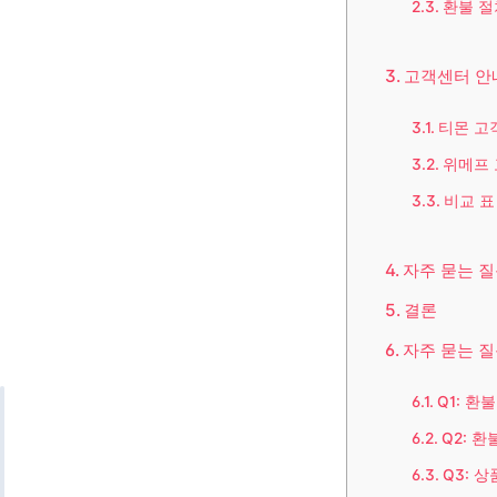
환불 절
고객센터 안
티몬 고
위메프
비교 표
자주 묻는 질
결론
자주 묻는 질
Q1: 환
Q2: 
Q3: 