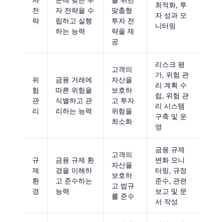
최적화, 투
전
자 전략을 수
맞춤형
자 성과 모
략
립하고 실행
투자 전
니터링
하는 능력
략을 제
공
리스크 평
고객의
가, 위험 관
위
금융 거래에
자산을
리 계획 수
험
따른 위험을
보호하
립, 위험 관
관
식별하고 관
고 투자
리 시스템
리
리하는 능력
위험을
구축 및 운
최소화
영
금융 규제
고객의
규
금융 규제 환
변화 모니
자산을
제
경을 이해하
터링, 규정
보호하
환
고 준수하는
준수, 관련
고 법규
경
능력
보고 및 문
를 준수
서 작성