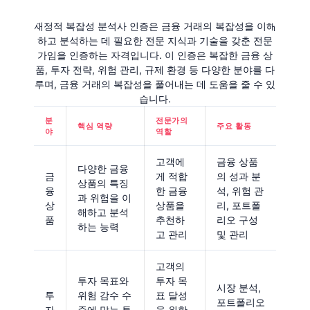
재정적 복잡성 분석사 인증은 금융 거래의 복잡성을 이해
하고 분석하는 데 필요한 전문 지식과 기술을 갖춘 전문
가임을 인증하는 자격입니다. 이 인증은 복잡한 금융 상
품, 투자 전략, 위험 관리, 규제 환경 등 다양한 분야를 다
루며, 금융 거래의 복잡성을 풀어내는 데 도움을 줄 수 있
습니다.
분
전문가의
핵심 역량
주요 활동
야
역할
고객에
금융 상품
다양한 금융
금
게 적합
의 성과 분
상품의 특징
융
한 금융
석, 위험 관
과 위험을 이
상
상품을
리, 포트폴
해하고 분석
품
추천하
리오 구성
하는 능력
고 관리
및 관리
고객의
투자 목표와
투자 목
시장 분석,
투
위험 감수 수
표 달성
포트폴리오
자
준에 맞는 투
을 위한