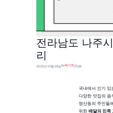
전라남도 나주시
리
by
삐끼룬
2025년 01월 08일
5분
국내에서 인기 있
다양한 맛집의 음
영산동의 주민들에
위한
배달의 민족