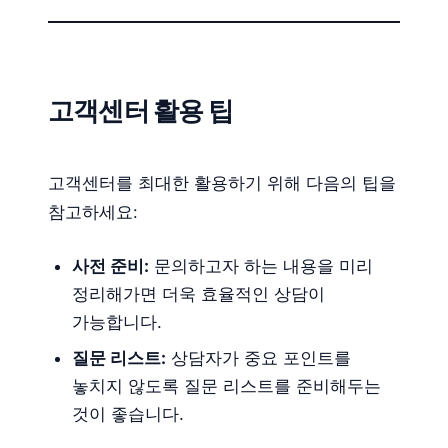
고객센터 활용 팁
고객센터를 최대한 활용하기 위해 다음의 팁을
참고하세요:
사전 준비:
문의하고자 하는 내용을 미리
정리해가면 더욱 효율적인 상담이
가능합니다.
질문 리스트:
상담자가 중요 포인트를
놓치지 않도록 질문 리스트를 준비해두는
것이 좋습니다.