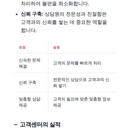
처리하여 불편을 최소화합니다.
신뢰 구축:
상담원의 전문성과 친절함은
고객과의 신뢰를 쌓는 데 중요한 역할을
합니다.
장점
설명
신속한 문제
고객의 문제를 빠르게 처리
해결
전문적인 상담으로 고객과의 신
신뢰 구축
뢰 쌓기
맞춤형 상담
고객의 필요에 맞춘 맞춤형 정보
제공
제공
고객센터의 실적