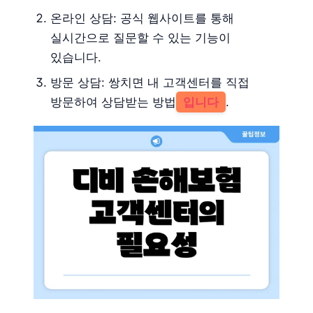
온라인 상담: 공식 웹사이트를 통해
실시간으로 질문할 수 있는 기능이
있습니다.
방문 상담: 쌍치면 내 고객센터를 직접
방문하여 상담받는 방법
입니다
.