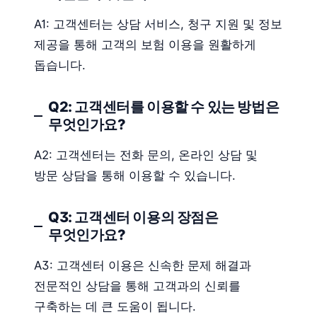
A1: 고객센터는 상담 서비스, 청구 지원 및 정보
제공을 통해 고객의 보험 이용을 원활하게
돕습니다.
Q2: 고객센터를 이용할 수 있는 방법은
무엇인가요?
A2: 고객센터는 전화 문의, 온라인 상담 및
방문 상담을 통해 이용할 수 있습니다.
Q3: 고객센터 이용의 장점은
무엇인가요?
A3: 고객센터 이용은 신속한 문제 해결과
전문적인 상담을 통해 고객과의 신뢰를
구축하는 데 큰 도움이 됩니다.