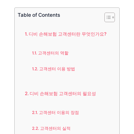
Table of Contents
디비 손해보험 고객센터란 무엇인가요?
고객센터의 역할
고객센터 이용 방법
디비 손해보험 고객센터의 필요성
고객센터 이용의 장점
고객센터의 실적