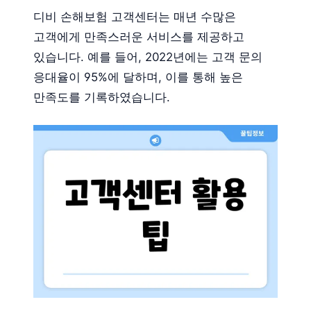
디비 손해보험 고객센터는 매년 수많은
고객에게 만족스러운 서비스를 제공하고
있습니다. 예를 들어, 2022년에는 고객 문의
응대율이 95%에 달하며, 이를 통해 높은
만족도를 기록하였습니다.