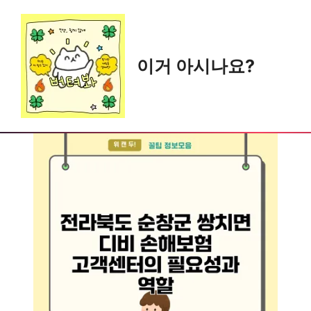
Skip
to
content
이거 아시나요?