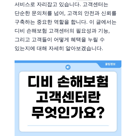
서비스로 자리잡고 있습니다. 고객센터는
단순한 문의처를 넘어, 고객의 안전과 신뢰를
구축하는 중요한 역할을 합니다. 이 글에서는
디비 손해보험 고객센터의 필요성과 기능,
그리고 고객들이 어떻게 혜택을 누릴 수
있는지에 대해 자세히 알아보겠습니다.