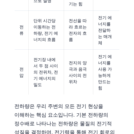
으로 설명
기는 힘
전기 에
단위 시간당
전선을 따
너지를
전
이동하는 전
라 흐르는
전달하
류
하량, 전기 에
전자의 흐
는 매개
너지의 흐름
름
체
전기 에
전기장 내에
전지의 양
너지를
서 두 점 사이
전
극과 음극
사용 가
의 전위차, 전
압
사이의 전
능하게
기 에너지의
위차
만드는
밀도
힘
전하량은 우리 주변의 모든 전기 현상을
이해하는 핵심 요소입니다. 기본 전하량의
정수배로 나타나는 전하량은 물질의 전기적
성질을 결정하며, 전기력을 통해 전기 회로의