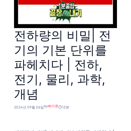
전하량의 비밀| 전
기의 기본 단위를
파헤치다 | 전하,
전기, 물리, 과학,
개념
by
삐끼룬
2024년 09월 06일
13분