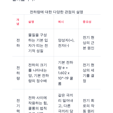
전하량에 대한 다양한 관점의 설명
개
설명
예시
중요성
념
물질을 구성
전기 현
전
하는 기본 입
양성자(+),
상의 근
하
자가 띠는 전
전자(-)
본 원인
기적 성질
기본 전하
전하의 크기
전기 현
전
량 e =
를 나타내는
상의 세
하
1.602 x
양, 기본 전하
기를 결
량
10^-19 쿨
량의 정수배
정
롬
같은 극끼
전하 사이에
전
리 밀어내
전기 회
작용하는 힘,
기
고, 다른
로의 작
쿨롱의 법칙
력
극끼리 당
동 원리