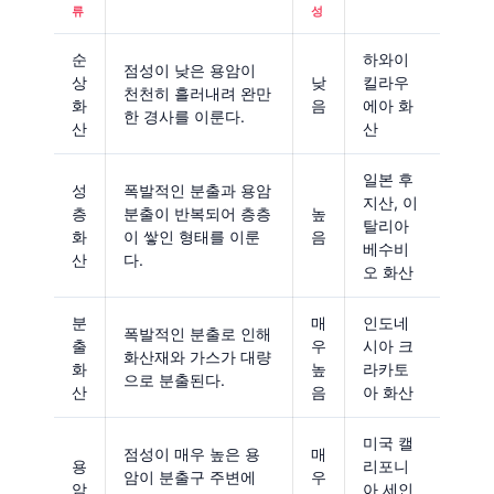
류
성
순
하와이
점성이 낮은 용암이
상
낮
킬라우
천천히 흘러내려 완만
화
음
에아 화
한 경사를 이룬다.
산
산
일본 후
성
폭발적인 분출과 용암
지산, 이
층
분출이 반복되어 층층
높
탈리아
화
이 쌓인 형태를 이룬
음
베수비
산
다.
오 화산
분
매
인도네
폭발적인 분출로 인해
출
우
시아 크
화산재와 가스가 대량
화
높
라카토
으로 분출된다.
산
음
아 화산
미국 캘
점성이 매우 높은 용
매
용
리포니
암이 분출구 주변에
우
암
아 세인