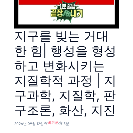
지구를 빚는 거대
한 힘| 행성을 형성
하고 변화시키는
지질학적 과정 | 지
구과학, 지질학, 판
구조론, 화산, 지진
by
삐끼룬
2024년 09월 12일
15분