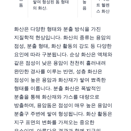
쌓여 형성된 돔 형태
높
돔
트 헬렌
의 화산.
음
스 화산
화산은 다양한 형태와 분출 방식을 가진
지질학적 현상입니다. 화산의 종류는 용암의
점성, 분출 형태, 화산 활동의 강도 등 다양한
요인에 따라 구분됩니다. 순상 화산은 액체와
같은 점성이 낮은 용암이 천천히 흘러내려
완만한 경사를 이루는 반면, 성층 화산은
점성이 높은 용암과 화산재가 쌓여 뾰족한
형태를 이룹니다. 분출 화산은 폭발적인
분출을 통해 화산재와 가스를 대량으로
방출하며, 용암돔은 점성이 매우 높은 용암이
분출구 주변에 쌓여 형성됩니다. 화산 활동은
지구 표면의 변화를 가져오는 중요한
요소이며, 아름다운 경관과 함께 지구의