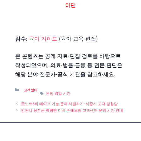
하단
감수:
육아 가이드
(육아·교육 편집)
본 콘텐츠는 공개 자료·편집 검토를 바탕으로
작성되었으며, 의료·법률·금융 등 전문 판단은
해당 분야 전문가·공식 기관을 참고하세요.
Categories
고객센터
Tags
은행 영업 시간
굿노트6의 테이프 기능 문제 해결하기: 세종시 고객 경험담
인천시 옹진군 백령면 디비 손해보험 고객센터 운영 시간 안내