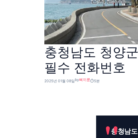
충청남도 청양군 
필수 전화번호
by
삐끼룬
2025년 01월 08일
5분
충청남도 