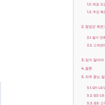
제공 요
주요 특
청양군 목면 
필수 전
고객센터
잊지 말아야 
결론
자주 묻는 질
Q1: L
Q2: 
Q3: 