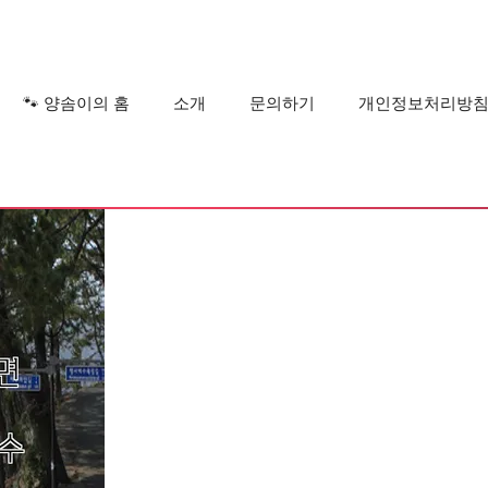
?
🐾 양솜이의 홈
소개
문의하기
개인정보처리방