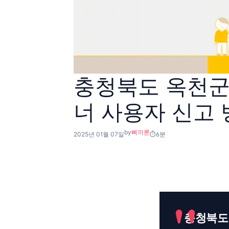
충청북도 옥천군
너 사용자 신고
by
삐끼룬
2025년 01월 07일
6분
충청북도