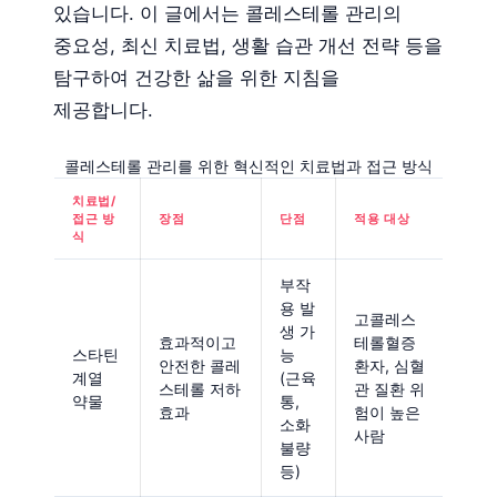
있습니다. 이 글에서는 콜레스테롤 관리의
중요성, 최신 치료법, 생활 습관 개선 전략 등을
탐구하여 건강한 삶을 위한 지침을
제공합니다.
콜레스테롤 관리를 위한 혁신적인 치료법과 접근 방식
치료법/
접근 방
장점
단점
적용 대상
식
부작
용 발
고콜레스
생 가
효과적이고
테롤혈증
스타틴
능
안전한 콜레
환자, 심혈
계열
(근육
스테롤 저하
관 질환 위
약물
통,
효과
험이 높은
소화
사람
불량
등)