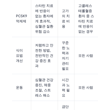
스타틴 치료
고콜레스
에 반응이
고가
테롤혈증
PCSK9
없는 환자에
의 치
환자 중 스
억제제
게 효과적,
료 비
타틴 치료
심혈관 질환
용
에 반응이
위험 감소
없는 경우
꾸준
저렴하고 안
한 노
식이
전한 방법,
력과
요법
전반적인 건
모든 사람
자기
개선
강 증진 효
관리
과
필요
심혈관 건강
시간
증진, 체중
과 노
운동
모든 사람
조절, 스트
력 필
레스 해소
요
금단