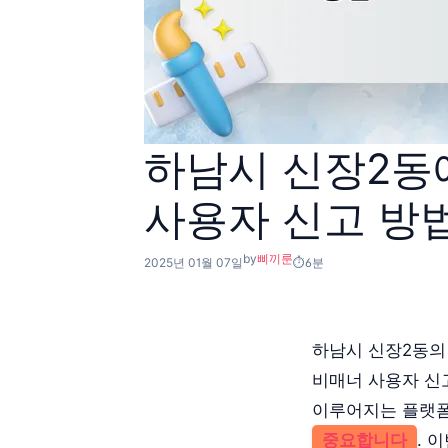
하남시 신장2동
사용자 신고 방
by
삐끼룬
2025년 01월 07일
6분
하남시 신장2동의
비매너 사용자 신
이루어지는 플랫폼
중요합니다
. 