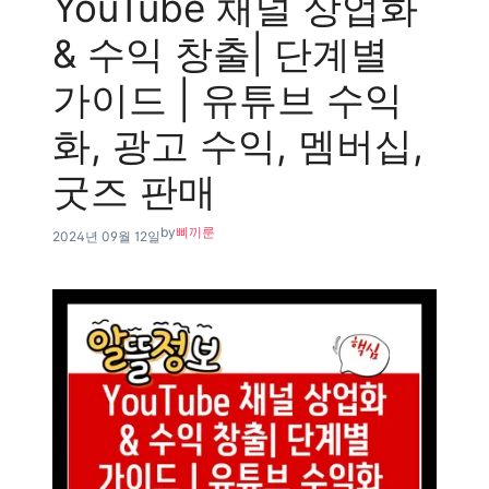
YouTube 채널 상업화
& 수익 창출| 단계별
가이드 | 유튜브 수익
화, 광고 수익, 멤버십,
굿즈 판매
by
삐끼룬
2024년 09월 12일