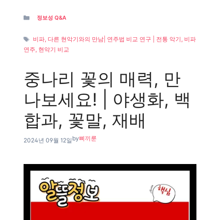
Categories
정보성 Q&A
Tags
비파, 다른 현악기와의 만남| 연주법 비교 연구 | 전통 악기, 비파
연주, 현악기 비교
중나리 꽃의 매력, 만
나보세요! | 야생화, 백
합과, 꽃말, 재배
by
삐끼룬
2024년 09월 12일