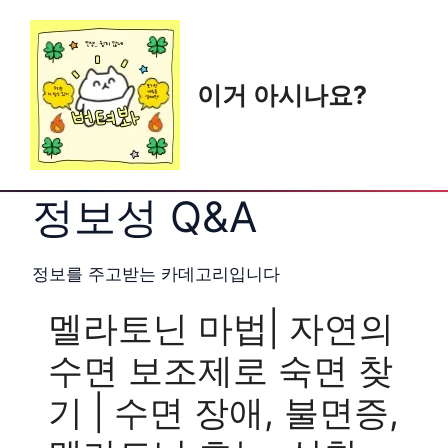
Skip
to
content
이거 아시나요?
정보성 Q&A
정보를 주고받는 카데고리입니다
멜라토닌 마법| 자연의
수면 보조제로 숙면 찾
기 | 수면 장애, 불면증,