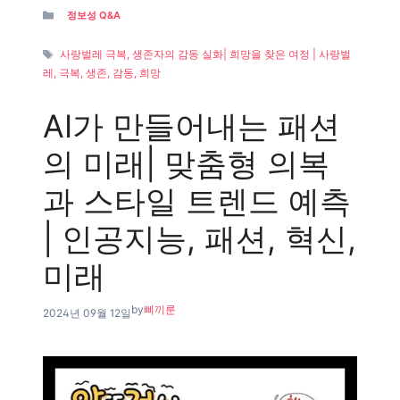
Categories
정보성 Q&A
Tags
사랑벌레 극복, 생존자의 감동 실화| 희망을 찾은 여정 | 사랑벌
레, 극복, 생존, 감동, 희망
AI가 만들어내는 패션
의 미래| 맞춤형 의복
과 스타일 트렌드 예측
| 인공지능, 패션, 혁신,
미래
by
삐끼룬
2024년 09월 12일