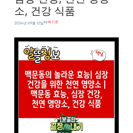
소, 건강 식품
by
삐끼룬
2024년 09월 12일