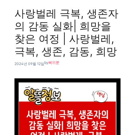
사랑벌레 극복, 생존자
의 감동 실화| 희망을
찾은 여정 | 사랑벌레,
극복, 생존, 감동, 희망
by
삐끼룬
2024년 09월 12일