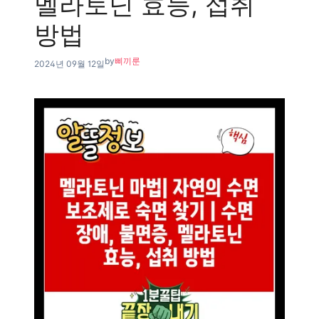
멜라토닌 효능, 섭취
방법
by
삐끼룬
2024년 09월 12일