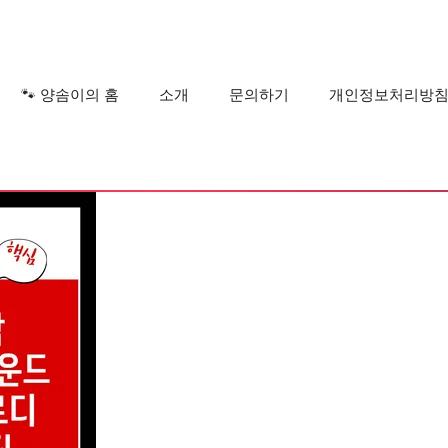
?
🐾 양솜이의 홈
소개
문의하기
개인정보처리방