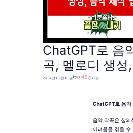
ChatGPT로 음
곡, 멜로디 생성,
by
삐끼룬
2024년 09월 08일
13분
ChatGPT로 음악
음악 작곡은 창의
어려움을 겪을 수