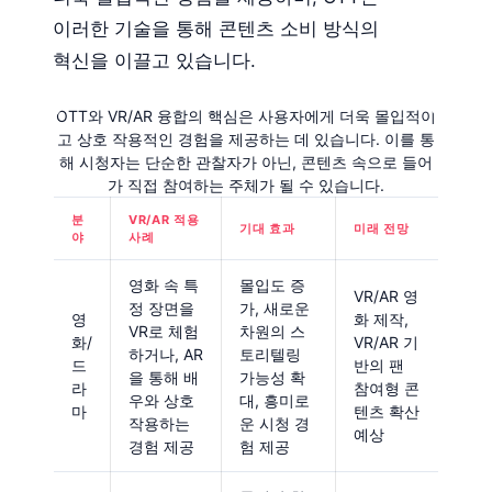
이러한 기술을 통해 콘텐츠 소비 방식의
혁신을 이끌고 있습니다.
OTT와 VR/AR 융합의 핵심은 사용자에게 더욱 몰입적이
고 상호 작용적인 경험을 제공하는 데 있습니다. 이를 통
해 시청자는 단순한 관찰자가 아닌, 콘텐츠 속으로 들어
가 직접 참여하는 주체가 될 수 있습니다.
분
VR/AR 적용
기대 효과
미래 전망
야
사례
영화 속 특
몰입도 증
VR/AR 영
정 장면을
가, 새로운
영
화 제작,
VR로 체험
차원의 스
화/
VR/AR 기
하거나, AR
토리텔링
드
반의 팬
을 통해 배
가능성 확
라
참여형 콘
우와 상호
대, 흥미로
마
텐츠 확산
작용하는
운 시청 경
예상
경험 제공
험 제공