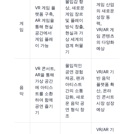
몰입감 향
게임 산업
VR 게임 플
상, 새로운
의 새로운
랫폼 구축,
게임 장르
성장 동
AR 게임을
및 플레이
게
력,
통해 현실
방식 창출,
임
VR/AR 게
공간에서
현실과 가
임 콘텐츠
게임 플레
상 세계의
의 다양화
이 가능
경계 허물
예상
기
몰입적인
VR 콘서트,
공연 경험
VR/AR 기
AR을 통해
제공, 팬과
반 음악
가상 공간
아티스트
플랫폼 확
음
에 아티스
간의 소통
산, 온라
악
트를 소환
강화, 새로
인 콘서트
하여 함께
운 음악 공
시장 성장
공연 즐기
연 형식 창
예상
기
조
VR/AR 기