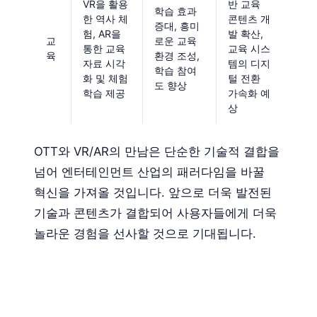
VR을 활용
반 교육
학습 효과
한 역사 체
콘텐츠 개
증대, 흥미
험, AR을
발 확산,
교
로운 교육
통한 교육
교육 시스
육
환경 조성,
자료 시각
템의 디지
학습 참여
화 및 체험
털 전환
도 향상
학습 제공
가속화 예
상
OTT와 VR/AR의 만남은 단순한 기술적 결합을
넘어 엔터테인먼트 산업의 패러다임을 바꿀
혁신을 가져올 것입니다. 앞으로 더욱 발전된
기술과 콘텐츠가 결합되어 사용자들에게 더욱
놀라운 경험을 선사할 것으로 기대됩니다.