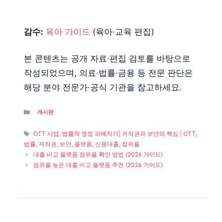
감수:
육아 가이드
(육아·교육 편집)
본 콘텐츠는 공개 자료·편집 검토를 바탕으로
작성되었으며, 의료·법률·금융 등 전문 판단은
해당 분야 전문가·공식 기관을 참고하세요.
Categories
게시판
Tags
OTT 사업, 법률적 쟁점 파헤치기| 저작권과 보안의 핵심 | OTT,
법률, 저작권, 보안, 플랫폼
,
신용대출
,
점유율
대출 비교 플랫폼 점유율 확인 방법 (2026 가이드)
점유율 높은 대출 비교 플랫폼 추천 (2026 가이드)