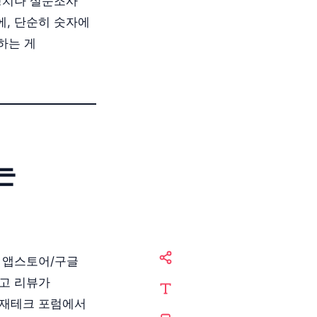
정치나 설문조사
에, 단순히 숫자에
하는 게
는
 앱스토어/구글
많고 리뷰가
 재테크 포럼에서