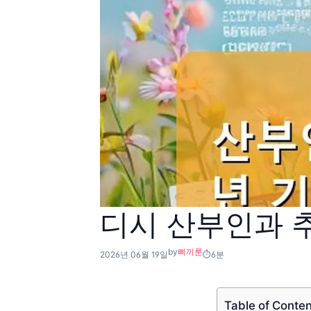
디시 산부인과 추
by
삐끼룬
2026년 06월 19일
6분
Table of Conte