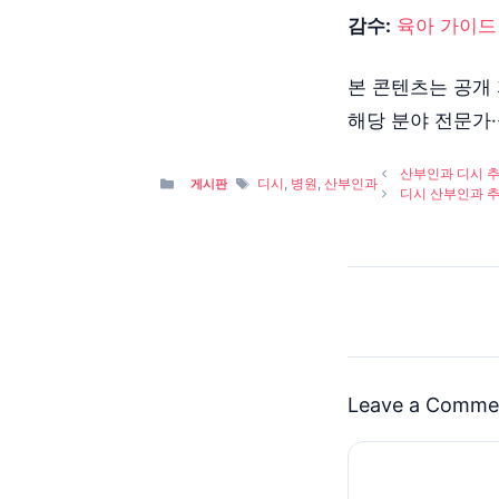
감수:
육아 가이드
본 콘텐츠는 공개
해당 분야 전문가
산부인과 디시 추천
Categories
Tags
디시
,
병원
,
산부인과
게시판
디시 산부인과 추천
Leave a Comme
Comment